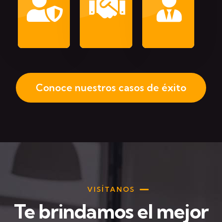
Personalizada
Garantizada
y E
Conoce nuestros casos de éxito
VISÍTANOS
Te brindamos el mejor