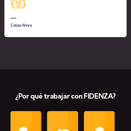
Cotiza Ahora
¿Por qué trabajar con FIDENZA?
Atención
Confianza
Pro