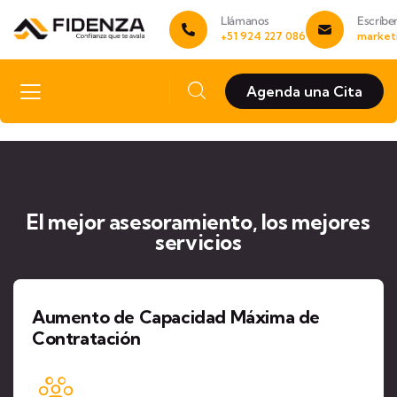
Llámanos
Escríbe
+51 924 227 086
market
Agenda una Cita
El mejor asesoramiento, los mejores
servicios
Aumento de Capacidad Máxima de
Contratación